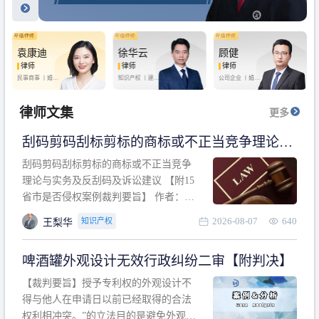
袁康迪
徐华云
顾健
律师
律师
律师
民事商事 丨
婚姻
知识产权 丨
建设
公司企业 丨
婚姻
家庭 丨
合同事务
工程 丨
劳动纠纷
家庭 丨
房产纠纷
丨
法律顾问
丨
行政诉讼 丨
刑
丨
刑事辩护
事辩护
律师文集
更多
刮码剪码刮标剪标的商标或不正当竞争理论与
实务及反刮码及诉讼建议 【附15省市是否侵权
刮码剪码刮标剪标的商标或不正当竞争
案例裁判要旨】
理论与实务及反刮码及诉讼建议 【附15
省市是否侵权案例裁判要旨】 作者：浙
江杭知桥律师事务所 王梨华 周靖超 【导
2026-08-07
640
知识产权
王梨华
读】 第一部分：刮码剪码刮标剪标的商
标或不正当竞争理论与实务及反刮码及
啤酒罐外观设计无效行政纠纷二审【附判决】
诉讼建议 第二部分：15省市是否侵权案
例的裁判要旨 目录 第一部分、刮码剪码
【裁判要旨】授予专利权的外观设计不
刮
得与他人在申请日以前已经取得的合法
权利相冲突。”的立法目的是避免外观设