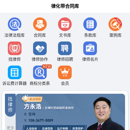
律化带合同库
法律法规库
合同库
文书库
条款库
案例库
找律师
律师协作
律师招聘
律师名片
诉讼费计算器
商标分类表
会员
找
律
师
更多