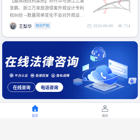
【最高院改判案例】孙兴华与浙江兰溪
提出使用状态参考图应以
圣鹏、浙江万来旅游侵害外观设计专利
权纠纷 --数量简单变化不会对外观设计
产生视觉影响，及现有设计抗辩与专利
2026-08-06
714
知识产权
王梨华
无效再审改判可以执行回转 【承办律
师】 王梨华 浙江杭知桥律师事务所 【案
由】 侵害外观设计专利权纠纷 【案号索
引】 再审：最高人民法院(2019)最高法
民再2
在线咨询
电话咨询
首页
我的