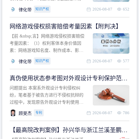
计专利的实施与他人在先的合法权利相
2026-08-07
652
知识产权
律化带
冲突。基于此，凡是因该外观设计的实
施可能侵害他人在先权利的情形，均属
网络游戏侵权损害赔偿考量因素【附判决】
于该款规定的规制范畴。“合法权利”不宜
作狭义解释，一般情况下，只要依法享
【前 &nbsp;言】网络游戏侵权损害赔偿
有的、在本专利申请日之
考量因素：（1）权利客体本身价值因
素：网络游戏知名度、制作成本、影响
力、用户数量、商业价值；（2）被告获
2026-08-07
577
知识产权
律化带
利角度因素：被诉侵权游戏销售数量、
销售范围、销售价格、充值金额、玩家
真伪使用状态参考图对外观设计专利保护范围
人数、活跃人数、市场占用率；（3）被
的影响
告主观因素：被告的主观恶意、是否明
问题提出 本案系外观设计专利侵权纠
知或应知、是否有
纷，笔者基于被告方进行不侵权抗辩的
过程中，发现原告外观设计专利使用状
态参考图中的外观设计与被告涉案商品
2026-08-07
786
专利
顾旻杰
的视觉效果存在显著区别。故就使用状
态参考图是否可以用于外观设计专利的
【最高院改判案例】孙兴华与浙江兰溪圣鹏、
保护范围确定进行了研究，将办案体会
浙江万来旅游侵害外观设计专利权纠纷
与研究过程记录如下： 简要结论： 笔者