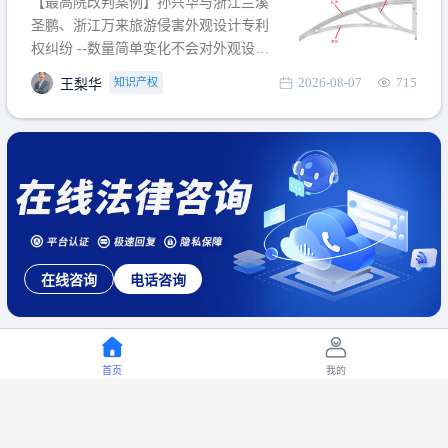
【最高院改判案例】孙兴华与浙江兰溪
提出使用状态参考图应以
圣鹏、浙江万来旅游侵害外观设计专利
权纠纷 --数量简单变化不会对外观设计
产生视觉影响，及现有设计抗辩与专利
2026-08-07
715
知识产权
王梨华
无效再审改判可以执行回转 【承办律
师】 王梨华 浙江杭知桥律师事务所 【案
由】 侵害外观设计专利权纠纷 【案号索
引】 再审：最高人民法院(2019)最高法
民再2
在线咨询
电话咨询
首页
我的