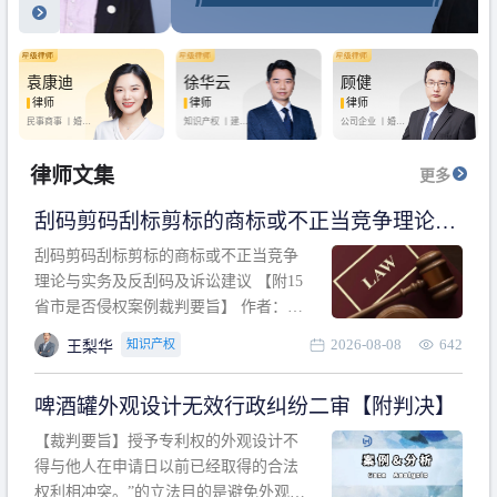
袁康迪
徐华云
顾健
律师
律师
律师
民事商事 丨
婚姻
知识产权 丨
建设
公司企业 丨
婚姻
家庭 丨
合同事务
工程 丨
劳动纠纷
家庭 丨
房产纠纷
丨
法律顾问
丨
行政诉讼 丨
刑
丨
刑事辩护
事辩护
律师文集
更多
刮码剪码刮标剪标的商标或不正当竞争理论与
实务及反刮码及诉讼建议 【附15省市是否侵权
刮码剪码刮标剪标的商标或不正当竞争
案例裁判要旨】
理论与实务及反刮码及诉讼建议 【附15
省市是否侵权案例裁判要旨】 作者：浙
江杭知桥律师事务所 王梨华 周靖超 【导
2026-08-08
642
知识产权
王梨华
读】 第一部分：刮码剪码刮标剪标的商
标或不正当竞争理论与实务及反刮码及
啤酒罐外观设计无效行政纠纷二审【附判决】
诉讼建议 第二部分：15省市是否侵权案
例的裁判要旨 目录 第一部分、刮码剪码
【裁判要旨】授予专利权的外观设计不
刮
得与他人在申请日以前已经取得的合法
权利相冲突。”的立法目的是避免外观设