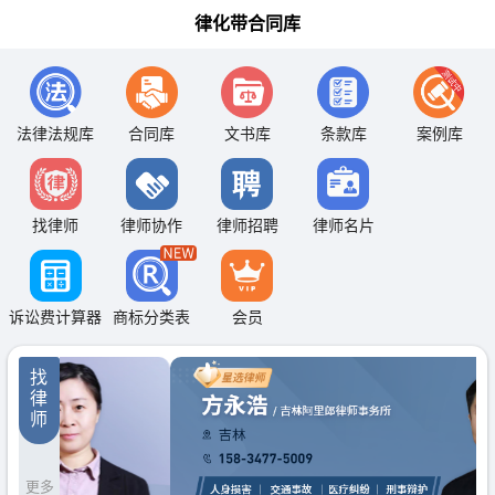
律化带合同库
法律法规库
合同库
文书库
条款库
案例库
找律师
律师协作
律师招聘
律师名片
诉讼费计算器
商标分类表
会员
找
律
师
更多