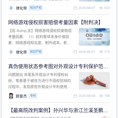
计专利的实施与他人在先的合法权利相
2026-08-07
653
知识产权
律化带
冲突。基于此，凡是因该外观设计的实
施可能侵害他人在先权利的情形，均属
网络游戏侵权损害赔偿考量因素【附判决】
于该款规定的规制范畴。“合法权利”不宜
作狭义解释，一般情况下，只要依法享
【前 &nbsp;言】网络游戏侵权损害赔偿
有的、在本专利申请日之
考量因素：（1）权利客体本身价值因
素：网络游戏知名度、制作成本、影响
力、用户数量、商业价值；（2）被告获
2026-08-07
579
知识产权
律化带
利角度因素：被诉侵权游戏销售数量、
销售范围、销售价格、充值金额、玩家
真伪使用状态参考图对外观设计专利保护范围
人数、活跃人数、市场占用率；（3）被
的影响
告主观因素：被告的主观恶意、是否明
问题提出 本案系外观设计专利侵权纠
知或应知、是否有
纷，笔者基于被告方进行不侵权抗辩的
过程中，发现原告外观设计专利使用状
态参考图中的外观设计与被告涉案商品
2026-08-08
788
专利
顾旻杰
的视觉效果存在显著区别。故就使用状
态参考图是否可以用于外观设计专利的
【最高院改判案例】孙兴华与浙江兰溪圣鹏、
保护范围确定进行了研究，将办案体会
浙江万来旅游侵害外观设计专利权纠纷
与研究过程记录如下： 简要结论： 笔者