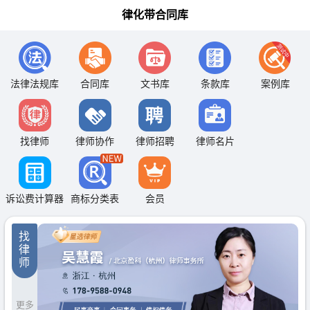
律化带合同库
法律法规库
合同库
文书库
条款库
案例库
找律师
律师协作
律师招聘
律师名片
诉讼费计算器
商标分类表
会员
找
律
师
更多