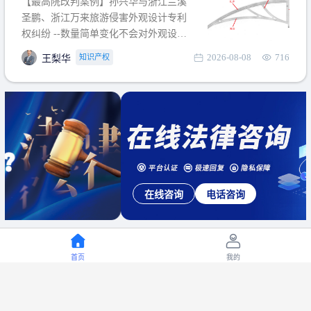
【最高院改判案例】孙兴华与浙江兰溪
提出使用状态参考图应以
圣鹏、浙江万来旅游侵害外观设计专利
权纠纷 --数量简单变化不会对外观设计
产生视觉影响，及现有设计抗辩与专利
2026-08-08
716
知识产权
王梨华
无效再审改判可以执行回转 【承办律
师】 王梨华 浙江杭知桥律师事务所 【案
由】 侵害外观设计专利权纠纷 【案号索
引】 再审：最高人民法院(2019)最高法
民再2
在线咨询
电话咨询
首页
我的