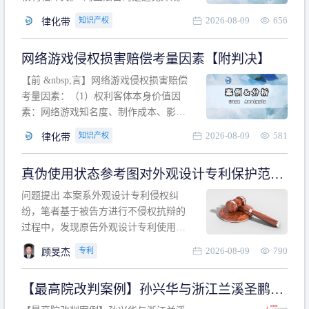
计专利的实施与他人在先的合法权利相
2026-08-09
656
知识产权
律化带
冲突。基于此，凡是因该外观设计的实
施可能侵害他人在先权利的情形，均属
网络游戏侵权损害赔偿考量因素【附判决】
于该款规定的规制范畴。“合法权利”不宜
作狭义解释，一般情况下，只要依法享
【前 &nbsp;言】网络游戏侵权损害赔偿
有的、在本专利申请日之
考量因素：（1）权利客体本身价值因
素：网络游戏知名度、制作成本、影响
力、用户数量、商业价值；（2）被告获
2026-08-09
581
知识产权
律化带
利角度因素：被诉侵权游戏销售数量、
销售范围、销售价格、充值金额、玩家
真伪使用状态参考图对外观设计专利保护范围
人数、活跃人数、市场占用率；（3）被
的影响
告主观因素：被告的主观恶意、是否明
问题提出 本案系外观设计专利侵权纠
知或应知、是否有
纷，笔者基于被告方进行不侵权抗辩的
过程中，发现原告外观设计专利使用状
态参考图中的外观设计与被告涉案商品
2026-08-09
790
专利
顾旻杰
的视觉效果存在显著区别。故就使用状
态参考图是否可以用于外观设计专利的
【最高院改判案例】孙兴华与浙江兰溪圣鹏、
保护范围确定进行了研究，将办案体会
浙江万来旅游侵害外观设计专利权纠纷
与研究过程记录如下： 简要结论： 笔者