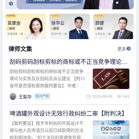
袁康迪
徐华云
顾健
律师
律师
律师
民事商事 丨
婚姻
知识产权 丨
建设
公司企业 丨
婚姻
家庭 丨
合同事务
工程 丨
劳动纠纷
家庭 丨
房产纠纷
丨
法律顾问
丨
行政诉讼 丨
刑
丨
刑事辩护
事辩护
律师文集
更多
刮码剪码刮标剪标的商标或不正当竞争理论与
实务及反刮码及诉讼建议 【附15省市是否侵权
刮码剪码刮标剪标的商标或不正当竞争
案例裁判要旨】
理论与实务及反刮码及诉讼建议 【附15
省市是否侵权案例裁判要旨】 作者：浙
江杭知桥律师事务所 王梨华 周靖超 【导
2026-08-09
643
知识产权
王梨华
读】 第一部分：刮码剪码刮标剪标的商
标或不正当竞争理论与实务及反刮码及
啤酒罐外观设计无效行政纠纷二审【附判决】
诉讼建议 第二部分：15省市是否侵权案
例的裁判要旨 目录 第一部分、刮码剪码
【裁判要旨】授予专利权的外观设计不
刮
得与他人在申请日以前已经取得的合法
权利相冲突。”的立法目的是避免外观设