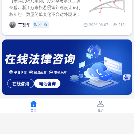
【最高院改判案例】孙兴华与浙江兰溪
提出使用状态参考图应以
圣鹏、浙江万来旅游侵害外观设计专利
权纠纷 --数量简单变化不会对外观设计
产生视觉影响，及现有设计抗辩与专利
2026-08-07
715
知识产权
王梨华
无效再审改判可以执行回转 【承办律
师】 王梨华 浙江杭知桥律师事务所 【案
由】 侵害外观设计专利权纠纷 【案号索
引】 再审：最高人民法院(2019)最高法
民再2
在线咨询
电话咨询
首页
我的