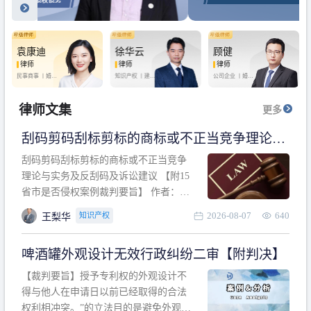
袁康迪
徐华云
顾健
律师
律师
律师
民事商事 丨
婚姻
知识产权 丨
建设
公司企业 丨
婚姻
家庭 丨
合同事务
工程 丨
劳动纠纷
家庭 丨
房产纠纷
丨
法律顾问
丨
行政诉讼 丨
刑
丨
刑事辩护
事辩护
律师文集
更多
刮码剪码刮标剪标的商标或不正当竞争理论与
实务及反刮码及诉讼建议 【附15省市是否侵权
刮码剪码刮标剪标的商标或不正当竞争
案例裁判要旨】
理论与实务及反刮码及诉讼建议 【附15
省市是否侵权案例裁判要旨】 作者：浙
江杭知桥律师事务所 王梨华 周靖超 【导
2026-08-07
640
知识产权
王梨华
读】 第一部分：刮码剪码刮标剪标的商
标或不正当竞争理论与实务及反刮码及
啤酒罐外观设计无效行政纠纷二审【附判决】
诉讼建议 第二部分：15省市是否侵权案
例的裁判要旨 目录 第一部分、刮码剪码
【裁判要旨】授予专利权的外观设计不
刮
得与他人在申请日以前已经取得的合法
权利相冲突。”的立法目的是避免外观设