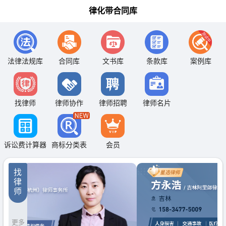
律化带合同库
法律法规库
合同库
文书库
条款库
案例库
找律师
律师协作
律师招聘
律师名片
诉讼费计算器
商标分类表
会员
找
律
师
更多