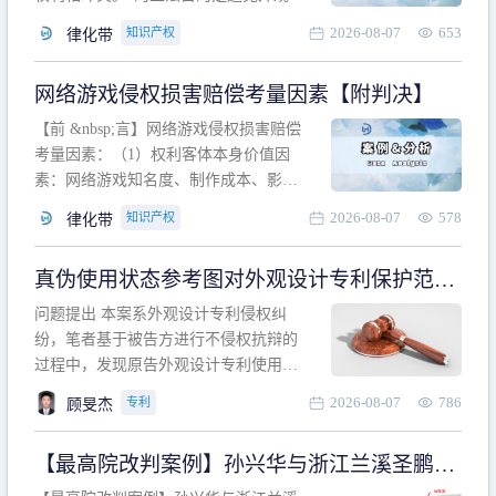
计专利的实施与他人在先的合法权利相
2026-08-07
653
知识产权
律化带
冲突。基于此，凡是因该外观设计的实
施可能侵害他人在先权利的情形，均属
网络游戏侵权损害赔偿考量因素【附判决】
于该款规定的规制范畴。“合法权利”不宜
作狭义解释，一般情况下，只要依法享
【前 &nbsp;言】网络游戏侵权损害赔偿
有的、在本专利申请日之
考量因素：（1）权利客体本身价值因
素：网络游戏知名度、制作成本、影响
力、用户数量、商业价值；（2）被告获
2026-08-07
578
知识产权
律化带
利角度因素：被诉侵权游戏销售数量、
销售范围、销售价格、充值金额、玩家
真伪使用状态参考图对外观设计专利保护范围
人数、活跃人数、市场占用率；（3）被
的影响
告主观因素：被告的主观恶意、是否明
问题提出 本案系外观设计专利侵权纠
知或应知、是否有
纷，笔者基于被告方进行不侵权抗辩的
过程中，发现原告外观设计专利使用状
态参考图中的外观设计与被告涉案商品
2026-08-07
786
专利
顾旻杰
的视觉效果存在显著区别。故就使用状
态参考图是否可以用于外观设计专利的
【最高院改判案例】孙兴华与浙江兰溪圣鹏、
保护范围确定进行了研究，将办案体会
浙江万来旅游侵害外观设计专利权纠纷
与研究过程记录如下： 简要结论： 笔者