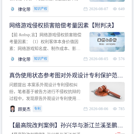
计专利的实施与他人在先的合法权利相
2026-08-07
649
知识产权
律化带
冲突。基于此，凡是因该外观设计的实
施可能侵害他人在先权利的情形，均属
网络游戏侵权损害赔偿考量因素【附判决】
于该款规定的规制范畴。“合法权利”不宜
作狭义解释，一般情况下，只要依法享
【前 &nbsp;言】网络游戏侵权损害赔偿
有的、在本专利申请日之
考量因素：（1）权利客体本身价值因
素：网络游戏知名度、制作成本、影响
力、用户数量、商业价值；（2）被告获
2026-08-05
576
知识产权
律化带
利角度因素：被诉侵权游戏销售数量、
销售范围、销售价格、充值金额、玩家
真伪使用状态参考图对外观设计专利保护范围
人数、活跃人数、市场占用率；（3）被
的影响
告主观因素：被告的主观恶意、是否明
问题提出 本案系外观设计专利侵权纠
知或应知、是否有
纷，笔者基于被告方进行不侵权抗辩的
过程中，发现原告外观设计专利使用状
态参考图中的外观设计与被告涉案商品
2026-08-06
785
专利
顾旻杰
的视觉效果存在显著区别。故就使用状
态参考图是否可以用于外观设计专利的
【最高院改判案例】孙兴华与浙江兰溪圣鹏、
保护范围确定进行了研究，将办案体会
浙江万来旅游侵害外观设计专利权纠纷
与研究过程记录如下： 简要结论： 笔者