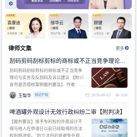
袁康迪
徐华云
顾健
律师
律师
律师
民事商事 丨
婚姻
知识产权 丨
建设
公司企业 丨
婚姻
家庭 丨
合同事务
工程 丨
劳动纠纷
家庭 丨
房产纠纷
丨
法律顾问
丨
行政诉讼 丨
刑
丨
刑事辩护
事辩护
律师文集
更多
刮码剪码刮标剪标的商标或不正当竞争理论与
实务及反刮码及诉讼建议 【附15省市是否侵权
刮码剪码刮标剪标的商标或不正当竞争
案例裁判要旨】
理论与实务及反刮码及诉讼建议 【附15
省市是否侵权案例裁判要旨】 作者：浙
江杭知桥律师事务所 王梨华 周靖超 【导
2026-08-05
639
知识产权
王梨华
读】 第一部分：刮码剪码刮标剪标的商
标或不正当竞争理论与实务及反刮码及
啤酒罐外观设计无效行政纠纷二审【附判决】
诉讼建议 第二部分：15省市是否侵权案
例的裁判要旨 目录 第一部分、刮码剪码
【裁判要旨】授予专利权的外观设计不
刮
得与他人在申请日以前已经取得的合法
权利相冲突。”的立法目的是避免外观设