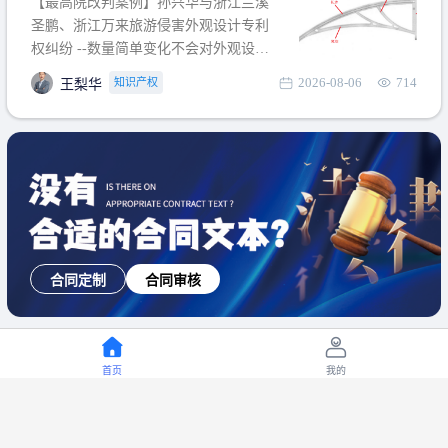
【最高院改判案例】孙兴华与浙江兰溪
提出使用状态参考图应以
圣鹏、浙江万来旅游侵害外观设计专利
权纠纷 --数量简单变化不会对外观设计
产生视觉影响，及现有设计抗辩与专利
2026-08-06
714
知识产权
王梨华
无效再审改判可以执行回转 【承办律
师】 王梨华 浙江杭知桥律师事务所 【案
由】 侵害外观设计专利权纠纷 【案号索
引】 再审：最高人民法院(2019)最高法
民再2
合同定制
合同审核
首页
我的