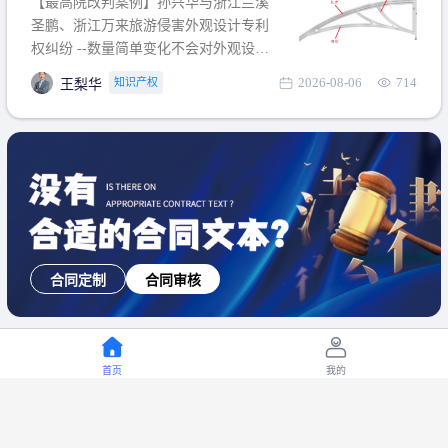
【最高院改判案例】孙兴华与浙江兰溪
提出使用状态参考图应以
圣鹏、浙江万来旅游侵害外观设计专利
权纠纷 --数量简单变化不会对外观设计
产生视觉影响，及现有设计抗辩与专利
2026-08-06
714
知识产权
王梨华
无效再审改判可以执行回转 【承办律
师】 王梨华 浙江杭知桥律师事务所 【案
由】 侵害外观设计专利权纠纷 【案号索
引】 再审：最高人民法院(2019)最高法
民再2
合同定制
合同审核
首页
我的