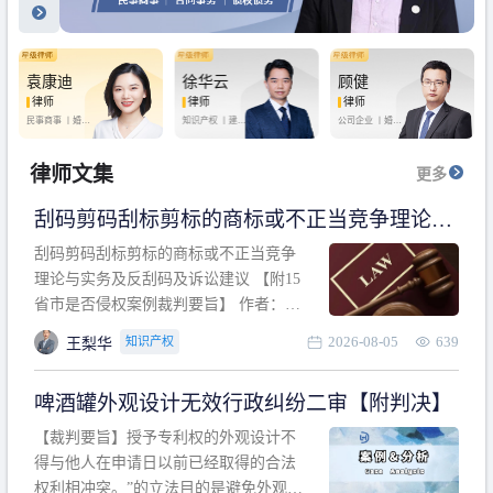
袁康迪
徐华云
顾健
律师
律师
律师
民事商事 丨
婚姻
知识产权 丨
建设
公司企业 丨
婚姻
家庭 丨
合同事务
工程 丨
劳动纠纷
家庭 丨
房产纠纷
丨
法律顾问
丨
行政诉讼 丨
刑
丨
刑事辩护
事辩护
律师文集
更多
刮码剪码刮标剪标的商标或不正当竞争理论与
实务及反刮码及诉讼建议 【附15省市是否侵权
刮码剪码刮标剪标的商标或不正当竞争
案例裁判要旨】
理论与实务及反刮码及诉讼建议 【附15
省市是否侵权案例裁判要旨】 作者：浙
江杭知桥律师事务所 王梨华 周靖超 【导
2026-08-05
639
知识产权
王梨华
读】 第一部分：刮码剪码刮标剪标的商
标或不正当竞争理论与实务及反刮码及
啤酒罐外观设计无效行政纠纷二审【附判决】
诉讼建议 第二部分：15省市是否侵权案
例的裁判要旨 目录 第一部分、刮码剪码
【裁判要旨】授予专利权的外观设计不
刮
得与他人在申请日以前已经取得的合法
权利相冲突。”的立法目的是避免外观设