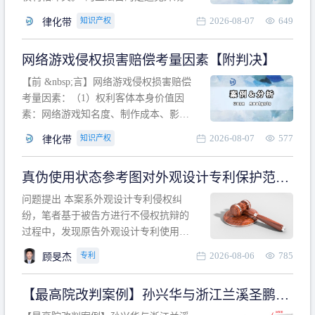
计专利的实施与他人在先的合法权利相
2026-08-07
649
知识产权
律化带
冲突。基于此，凡是因该外观设计的实
施可能侵害他人在先权利的情形，均属
网络游戏侵权损害赔偿考量因素【附判决】
于该款规定的规制范畴。“合法权利”不宜
作狭义解释，一般情况下，只要依法享
【前 &nbsp;言】网络游戏侵权损害赔偿
有的、在本专利申请日之
考量因素：（1）权利客体本身价值因
素：网络游戏知名度、制作成本、影响
力、用户数量、商业价值；（2）被告获
2026-08-07
577
知识产权
律化带
利角度因素：被诉侵权游戏销售数量、
销售范围、销售价格、充值金额、玩家
真伪使用状态参考图对外观设计专利保护范围
人数、活跃人数、市场占用率；（3）被
的影响
告主观因素：被告的主观恶意、是否明
问题提出 本案系外观设计专利侵权纠
知或应知、是否有
纷，笔者基于被告方进行不侵权抗辩的
过程中，发现原告外观设计专利使用状
态参考图中的外观设计与被告涉案商品
2026-08-06
785
专利
顾旻杰
的视觉效果存在显著区别。故就使用状
态参考图是否可以用于外观设计专利的
【最高院改判案例】孙兴华与浙江兰溪圣鹏、
保护范围确定进行了研究，将办案体会
浙江万来旅游侵害外观设计专利权纠纷
与研究过程记录如下： 简要结论： 笔者