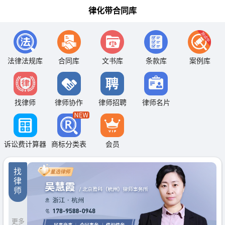
律化带合同库
法律法规库
合同库
文书库
条款库
案例库
找律师
律师协作
律师招聘
律师名片
诉讼费计算器
商标分类表
会员
找
律
师
更多