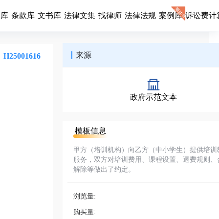
同库
条款库
文书库
法律文集
找律师
法律法规
案例库
诉讼费计
来源
H25001616
政府示范文本
模板信息
甲方（培训机构）向乙方（中小学生）提供培训
服务，双方对培训费用、课程设置、退费规则、
解除等做出了约定。
浏览量:
购买量: