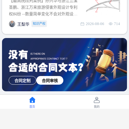
【最高院改判案例】孙兴华与浙江兰溪
提出使用状态参考图应以
圣鹏、浙江万来旅游侵害外观设计专利
权纠纷 --数量简单变化不会对外观设计
产生视觉影响，及现有设计抗辩与专利
2026-08-06
714
知识产权
王梨华
无效再审改判可以执行回转 【承办律
师】 王梨华 浙江杭知桥律师事务所 【案
由】 侵害外观设计专利权纠纷 【案号索
引】 再审：最高人民法院(2019)最高法
民再2
合同定制
合同审核
首页
我的