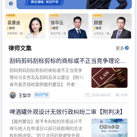
袁康迪
徐华云
顾健
律师
律师
律师
民事商事 丨
婚姻
知识产权 丨
建设
公司企业 丨
婚姻
家庭 丨
合同事务
工程 丨
劳动纠纷
家庭 丨
房产纠纷
丨
法律顾问
丨
行政诉讼 丨
刑
丨
刑事辩护
事辩护
律师文集
更多
刮码剪码刮标剪标的商标或不正当竞争理论与
实务及反刮码及诉讼建议 【附15省市是否侵权
刮码剪码刮标剪标的商标或不正当竞争
案例裁判要旨】
理论与实务及反刮码及诉讼建议 【附15
省市是否侵权案例裁判要旨】 作者：浙
江杭知桥律师事务所 王梨华 周靖超 【导
2026-08-05
639
知识产权
王梨华
读】 第一部分：刮码剪码刮标剪标的商
标或不正当竞争理论与实务及反刮码及
啤酒罐外观设计无效行政纠纷二审【附判决】
诉讼建议 第二部分：15省市是否侵权案
例的裁判要旨 目录 第一部分、刮码剪码
【裁判要旨】授予专利权的外观设计不
刮
得与他人在申请日以前已经取得的合法
权利相冲突。”的立法目的是避免外观设