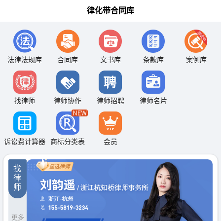
律化带合同库
法律法规库
合同库
文书库
条款库
案例库
找律师
律师协作
律师招聘
律师名片
诉讼费计算器
商标分类表
会员
找
律
师
更多