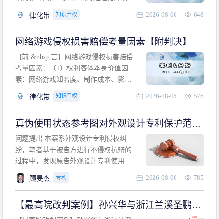
计专利的实施与他人在先的合法权利相
2026-08-06
648
知识产权
律化带
冲突。基于此，凡是因该外观设计的实
施可能侵害他人在先权利的情形，均属
网络游戏侵权损害赔偿考量因素【附判决】
于该款规定的规制范畴。“合法权利”不宜
作狭义解释，一般情况下，只要依法享
【前 &nbsp;言】网络游戏侵权损害赔偿
有的、在本专利申请日之
考量因素：（1）权利客体本身价值因
素：网络游戏知名度、制作成本、影响
力、用户数量、商业价值；（2）被告获
2026-08-05
576
知识产权
律化带
利角度因素：被诉侵权游戏销售数量、
销售范围、销售价格、充值金额、玩家
真伪使用状态参考图对外观设计专利保护范围
人数、活跃人数、市场占用率；（3）被
的影响
告主观因素：被告的主观恶意、是否明
问题提出 本案系外观设计专利侵权纠
知或应知、是否有
纷，笔者基于被告方进行不侵权抗辩的
过程中，发现原告外观设计专利使用状
态参考图中的外观设计与被告涉案商品
2026-08-06
785
专利
顾旻杰
的视觉效果存在显著区别。故就使用状
态参考图是否可以用于外观设计专利的
【最高院改判案例】孙兴华与浙江兰溪圣鹏、
保护范围确定进行了研究，将办案体会
浙江万来旅游侵害外观设计专利权纠纷
与研究过程记录如下： 简要结论： 笔者