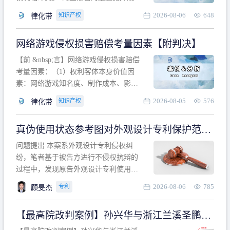
计专利的实施与他人在先的合法权利相
2026-08-06
648
知识产权
律化带
冲突。基于此，凡是因该外观设计的实
施可能侵害他人在先权利的情形，均属
网络游戏侵权损害赔偿考量因素【附判决】
于该款规定的规制范畴。“合法权利”不宜
作狭义解释，一般情况下，只要依法享
【前 &nbsp;言】网络游戏侵权损害赔偿
有的、在本专利申请日之
考量因素：（1）权利客体本身价值因
素：网络游戏知名度、制作成本、影响
力、用户数量、商业价值；（2）被告获
2026-08-05
576
知识产权
律化带
利角度因素：被诉侵权游戏销售数量、
销售范围、销售价格、充值金额、玩家
真伪使用状态参考图对外观设计专利保护范围
人数、活跃人数、市场占用率；（3）被
的影响
告主观因素：被告的主观恶意、是否明
问题提出 本案系外观设计专利侵权纠
知或应知、是否有
纷，笔者基于被告方进行不侵权抗辩的
过程中，发现原告外观设计专利使用状
态参考图中的外观设计与被告涉案商品
2026-08-06
785
专利
顾旻杰
的视觉效果存在显著区别。故就使用状
态参考图是否可以用于外观设计专利的
【最高院改判案例】孙兴华与浙江兰溪圣鹏、
保护范围确定进行了研究，将办案体会
浙江万来旅游侵害外观设计专利权纠纷
与研究过程记录如下： 简要结论： 笔者