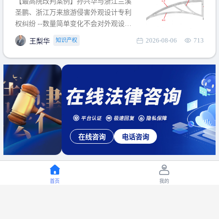
【最高院改判案例】孙兴华与浙江兰溪
提出使用状态参考图应以
圣鹏、浙江万来旅游侵害外观设计专利
权纠纷 --数量简单变化不会对外观设计
产生视觉影响，及现有设计抗辩与专利
2026-08-06
713
知识产权
王梨华
无效再审改判可以执行回转 【承办律
师】 王梨华 浙江杭知桥律师事务所 【案
由】 侵害外观设计专利权纠纷 【案号索
引】 再审：最高人民法院(2019)最高法
民再2
在线咨询
电话咨询
首页
我的