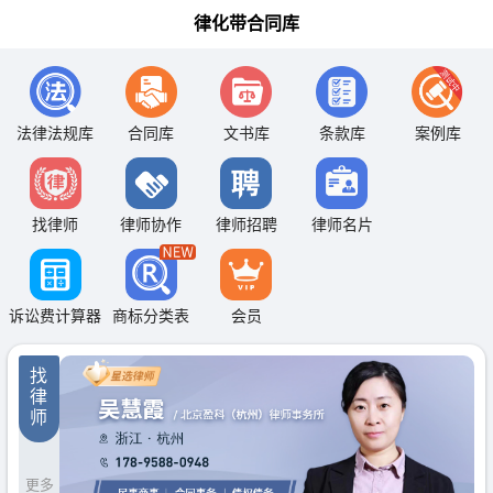
律化带合同库
法律法规库
合同库
文书库
条款库
案例库
找律师
律师协作
律师招聘
律师名片
诉讼费计算器
商标分类表
会员
找
律
师
更多