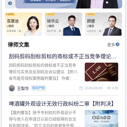
袁康迪
徐华云
顾健
律师
律师
律师
民事商事 丨
婚姻
知识产权 丨
建设
公司企业 丨
婚姻
家庭 丨
合同事务
工程 丨
劳动纠纷
家庭 丨
房产纠纷
丨
法律顾问
丨
行政诉讼 丨
刑
丨
刑事辩护
事辩护
律师文集
更多
刮码剪码刮标剪标的商标或不正当竞争理论与
实务及反刮码及诉讼建议 【附15省市是否侵权
刮码剪码刮标剪标的商标或不正当竞争
案例裁判要旨】
理论与实务及反刮码及诉讼建议 【附15
省市是否侵权案例裁判要旨】 作者：浙
江杭知桥律师事务所 王梨华 周靖超 【导
2026-08-05
639
知识产权
王梨华
读】 第一部分：刮码剪码刮标剪标的商
标或不正当竞争理论与实务及反刮码及
啤酒罐外观设计无效行政纠纷二审【附判决】
诉讼建议 第二部分：15省市是否侵权案
例的裁判要旨 目录 第一部分、刮码剪码
【裁判要旨】授予专利权的外观设计不
刮
得与他人在申请日以前已经取得的合法
权利相冲突。”的立法目的是避免外观设