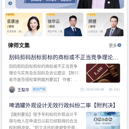
袁康迪
徐华云
顾健
律师
律师
律师
民事商事 丨
婚姻
知识产权 丨
建设
公司企业 丨
婚姻
家庭 丨
合同事务
工程 丨
劳动纠纷
家庭 丨
房产纠纷
丨
法律顾问
丨
行政诉讼 丨
刑
丨
刑事辩护
事辩护
律师文集
更多
刮码剪码刮标剪标的商标或不正当竞争理论与
实务及反刮码及诉讼建议 【附15省市是否侵权
刮码剪码刮标剪标的商标或不正当竞争
案例裁判要旨】
理论与实务及反刮码及诉讼建议 【附15
省市是否侵权案例裁判要旨】 作者：浙
江杭知桥律师事务所 王梨华 周靖超 【导
2026-08-08
642
知识产权
王梨华
读】 第一部分：刮码剪码刮标剪标的商
标或不正当竞争理论与实务及反刮码及
啤酒罐外观设计无效行政纠纷二审【附判决】
诉讼建议 第二部分：15省市是否侵权案
例的裁判要旨 目录 第一部分、刮码剪码
【裁判要旨】授予专利权的外观设计不
刮
得与他人在申请日以前已经取得的合法
权利相冲突。”的立法目的是避免外观设