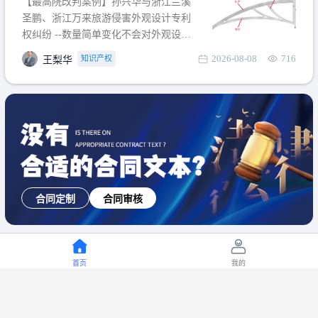
【最高院改判案例】孙兴华与浙江兰溪
提出使用状态参考图应以
圣鹏、浙江万来旅游侵害外观设计专利
权纠纷 --数量简单变化不会对外观设计
产生视觉影响，及现有设计抗辩与专利
2026-08-08
716
知识产权
王梨华
无效再审改判可以执行回转 【承办律
师】 王梨华 浙江杭知桥律师事务所 【案
由】 侵害外观设计专利权纠纷 【案号索
引】 再审：最高人民法院(2019)最高法
民再2
合同定制
合同审核
首页
我的