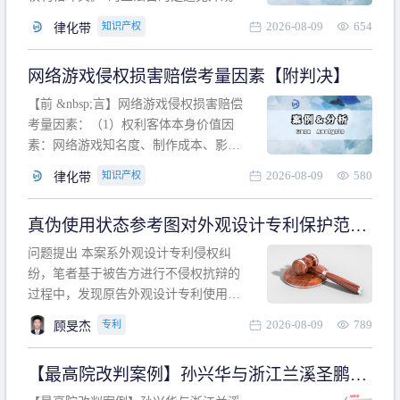
计专利的实施与他人在先的合法权利相
2026-08-09
654
知识产权
律化带
冲突。基于此，凡是因该外观设计的实
施可能侵害他人在先权利的情形，均属
网络游戏侵权损害赔偿考量因素【附判决】
于该款规定的规制范畴。“合法权利”不宜
作狭义解释，一般情况下，只要依法享
【前 &nbsp;言】网络游戏侵权损害赔偿
有的、在本专利申请日之
考量因素：（1）权利客体本身价值因
素：网络游戏知名度、制作成本、影响
力、用户数量、商业价值；（2）被告获
2026-08-09
580
知识产权
律化带
利角度因素：被诉侵权游戏销售数量、
销售范围、销售价格、充值金额、玩家
真伪使用状态参考图对外观设计专利保护范围
人数、活跃人数、市场占用率；（3）被
的影响
告主观因素：被告的主观恶意、是否明
问题提出 本案系外观设计专利侵权纠
知或应知、是否有
纷，笔者基于被告方进行不侵权抗辩的
过程中，发现原告外观设计专利使用状
态参考图中的外观设计与被告涉案商品
2026-08-09
789
专利
顾旻杰
的视觉效果存在显著区别。故就使用状
态参考图是否可以用于外观设计专利的
【最高院改判案例】孙兴华与浙江兰溪圣鹏、
保护范围确定进行了研究，将办案体会
浙江万来旅游侵害外观设计专利权纠纷
与研究过程记录如下： 简要结论： 笔者