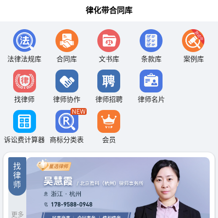
律化带合同库
法律法规库
合同库
文书库
条款库
案例库
找律师
律师协作
律师招聘
律师名片
诉讼费计算器
商标分类表
会员
找
律
师
更多