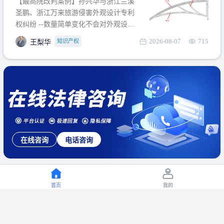
【最高院改判案例】孙兴华与浙江兰溪
提出使用状态参考图应以
圣鹏、浙江万来旅游侵害外观设计专利
权纠纷 --数量简单变化不会对外观设计
产生视觉影响，及现有设计抗辩与专利
2026-08-07
715
知识产权
王梨华
无效再审改判可以执行回转 【承办律
师】 王梨华 浙江杭知桥律师事务所 【案
由】 侵害外观设计专利权纠纷 【案号索
引】 再审：最高人民法院(2019)最高法
民再2
在线咨询
电话咨询
首页
我的