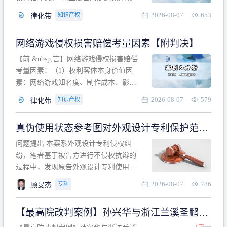
计专利的实施与他人在先的合法权利相
2026-08-07
653
知识产权
律化带
冲突。基于此，凡是因该外观设计的实
施可能侵害他人在先权利的情形，均属
网络游戏侵权损害赔偿考量因素【附判决】
于该款规定的规制范畴。“合法权利”不宜
作狭义解释，一般情况下，只要依法享
【前 &nbsp;言】网络游戏侵权损害赔偿
有的、在本专利申请日之
考量因素：（1）权利客体本身价值因
素：网络游戏知名度、制作成本、影响
力、用户数量、商业价值；（2）被告获
2026-08-07
579
知识产权
律化带
利角度因素：被诉侵权游戏销售数量、
销售范围、销售价格、充值金额、玩家
真伪使用状态参考图对外观设计专利保护范围
人数、活跃人数、市场占用率；（3）被
的影响
告主观因素：被告的主观恶意、是否明
问题提出 本案系外观设计专利侵权纠
知或应知、是否有
纷，笔者基于被告方进行不侵权抗辩的
过程中，发现原告外观设计专利使用状
态参考图中的外观设计与被告涉案商品
2026-08-07
786
专利
顾旻杰
的视觉效果存在显著区别。故就使用状
态参考图是否可以用于外观设计专利的
【最高院改判案例】孙兴华与浙江兰溪圣鹏、
保护范围确定进行了研究，将办案体会
浙江万来旅游侵害外观设计专利权纠纷
与研究过程记录如下： 简要结论： 笔者