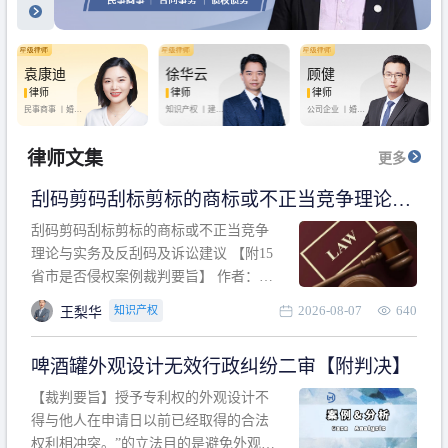
袁康迪
徐华云
顾健
律师
律师
律师
民事商事 丨
婚姻
知识产权 丨
建设
公司企业 丨
婚姻
家庭 丨
合同事务
工程 丨
劳动纠纷
家庭 丨
房产纠纷
丨
法律顾问
丨
行政诉讼 丨
刑
丨
刑事辩护
事辩护
律师文集
更多
刮码剪码刮标剪标的商标或不正当竞争理论与
实务及反刮码及诉讼建议 【附15省市是否侵权
刮码剪码刮标剪标的商标或不正当竞争
案例裁判要旨】
理论与实务及反刮码及诉讼建议 【附15
省市是否侵权案例裁判要旨】 作者：浙
江杭知桥律师事务所 王梨华 周靖超 【导
2026-08-07
640
知识产权
王梨华
读】 第一部分：刮码剪码刮标剪标的商
标或不正当竞争理论与实务及反刮码及
啤酒罐外观设计无效行政纠纷二审【附判决】
诉讼建议 第二部分：15省市是否侵权案
例的裁判要旨 目录 第一部分、刮码剪码
【裁判要旨】授予专利权的外观设计不
刮
得与他人在申请日以前已经取得的合法
权利相冲突。”的立法目的是避免外观设