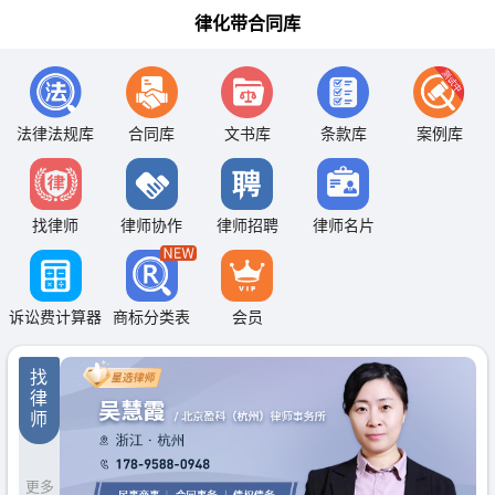
律化带合同库
法律法规库
合同库
文书库
条款库
案例库
找律师
律师协作
律师招聘
律师名片
诉讼费计算器
商标分类表
会员
找
律
师
更多