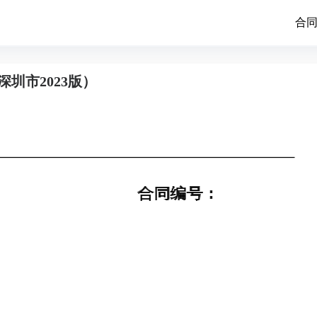
合
圳市2023版）