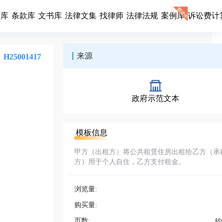
同库
条款库
文书库
法律文集
找律师
法律法规
案例库
诉讼费计
来源
H25001417
政府示范文本
模板信息
甲方（出租方）将公共租赁住房出租给乙方（承
方）用于个人自住，乙方支付租金。
浏览量:
购买量:
页数:
约