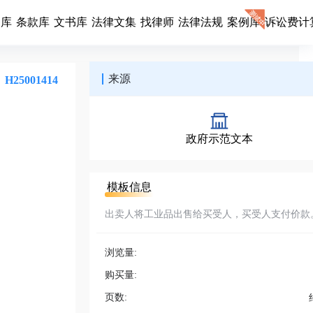
同库
条款库
文书库
法律文集
找律师
法律法规
案例库
诉讼费计
来源
H25001414
政府示范文本
模板信息
出卖人将工业品出售给买受人，买受人支付价款
浏览量:
购买量:
页数: