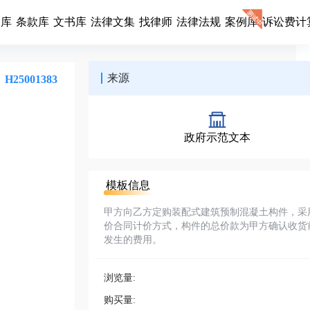
同库
条款库
文书库
法律文集
找律师
法律法规
案例库
诉讼费计
来源
H25001383
政府示范文本
模板信息
甲方向乙方定购装配式建筑预制混凝土构件，采
价合同计价方式，构件的总价款为甲方确认收货
发生的费用。
浏览量:
购买量: