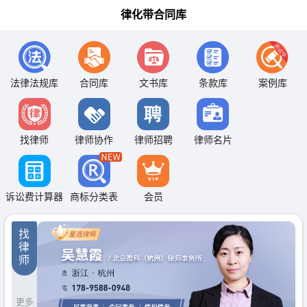
律化带合同库
法律法规库
合同库
文书库
条款库
案例库
找律师
律师协作
律师招聘
律师名片
诉讼费计算器
商标分类表
会员
找
律
师
更多