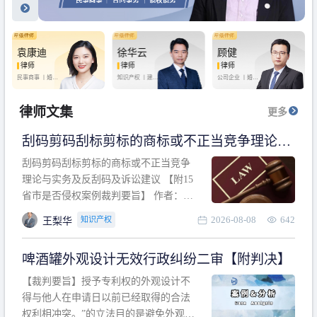
袁康迪
徐华云
顾健
律师
律师
律师
民事商事 丨
婚姻
知识产权 丨
建设
公司企业 丨
婚姻
家庭 丨
合同事务
工程 丨
劳动纠纷
家庭 丨
房产纠纷
丨
法律顾问
丨
行政诉讼 丨
刑
丨
刑事辩护
事辩护
律师文集
更多
刮码剪码刮标剪标的商标或不正当竞争理论与
实务及反刮码及诉讼建议 【附15省市是否侵权
刮码剪码刮标剪标的商标或不正当竞争
案例裁判要旨】
理论与实务及反刮码及诉讼建议 【附15
省市是否侵权案例裁判要旨】 作者：浙
江杭知桥律师事务所 王梨华 周靖超 【导
2026-08-08
642
知识产权
王梨华
读】 第一部分：刮码剪码刮标剪标的商
标或不正当竞争理论与实务及反刮码及
啤酒罐外观设计无效行政纠纷二审【附判决】
诉讼建议 第二部分：15省市是否侵权案
例的裁判要旨 目录 第一部分、刮码剪码
【裁判要旨】授予专利权的外观设计不
刮
得与他人在申请日以前已经取得的合法
权利相冲突。”的立法目的是避免外观设