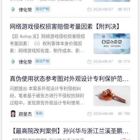
计专利的实施与他人在先的合法权利相
2026-08-07
653
知识产权
律化带
冲突。基于此，凡是因该外观设计的实
施可能侵害他人在先权利的情形，均属
网络游戏侵权损害赔偿考量因素【附判决】
于该款规定的规制范畴。“合法权利”不宜
作狭义解释，一般情况下，只要依法享
【前 &nbsp;言】网络游戏侵权损害赔偿
有的、在本专利申请日之
考量因素：（1）权利客体本身价值因
素：网络游戏知名度、制作成本、影响
力、用户数量、商业价值；（2）被告获
2026-08-07
579
知识产权
律化带
利角度因素：被诉侵权游戏销售数量、
销售范围、销售价格、充值金额、玩家
真伪使用状态参考图对外观设计专利保护范围
人数、活跃人数、市场占用率；（3）被
的影响
告主观因素：被告的主观恶意、是否明
问题提出 本案系外观设计专利侵权纠
知或应知、是否有
纷，笔者基于被告方进行不侵权抗辩的
过程中，发现原告外观设计专利使用状
态参考图中的外观设计与被告涉案商品
2026-08-08
788
专利
顾旻杰
的视觉效果存在显著区别。故就使用状
态参考图是否可以用于外观设计专利的
【最高院改判案例】孙兴华与浙江兰溪圣鹏、
保护范围确定进行了研究，将办案体会
浙江万来旅游侵害外观设计专利权纠纷
与研究过程记录如下： 简要结论： 笔者