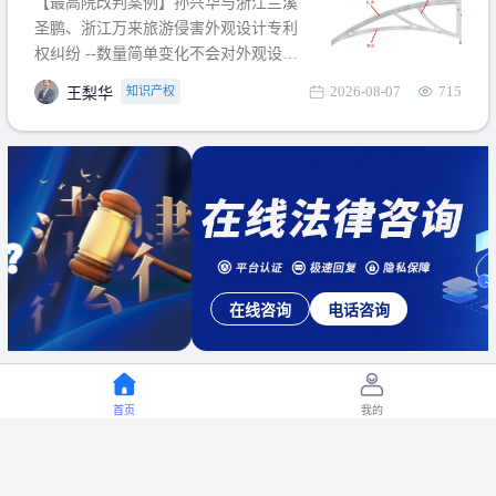
【最高院改判案例】孙兴华与浙江兰溪
提出使用状态参考图应以
圣鹏、浙江万来旅游侵害外观设计专利
权纠纷 --数量简单变化不会对外观设计
产生视觉影响，及现有设计抗辩与专利
2026-08-07
715
知识产权
王梨华
无效再审改判可以执行回转 【承办律
师】 王梨华 浙江杭知桥律师事务所 【案
由】 侵害外观设计专利权纠纷 【案号索
引】 再审：最高人民法院(2019)最高法
民再2
在线咨询
电话咨询
首页
我的