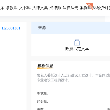
同库
条款库
文书库
法律文集
找律师
法律法规
案例库
诉讼费计
来源
H25001301
政府示范文本
模板信息
发包人委托设计人进行建设工程设计。本合同适
专业建设工程的设计。
浏览量:
购买量:
页数:
约