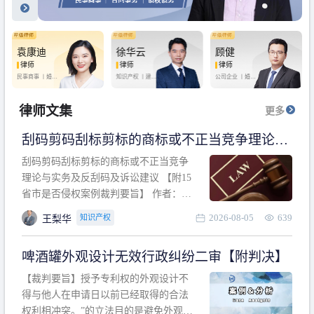
袁康迪
徐华云
顾健
律师
律师
律师
民事商事 丨
婚姻
知识产权 丨
建设
公司企业 丨
婚姻
家庭 丨
合同事务
工程 丨
劳动纠纷
家庭 丨
房产纠纷
丨
法律顾问
丨
行政诉讼 丨
刑
丨
刑事辩护
事辩护
律师文集
更多
刮码剪码刮标剪标的商标或不正当竞争理论与
实务及反刮码及诉讼建议 【附15省市是否侵权
刮码剪码刮标剪标的商标或不正当竞争
案例裁判要旨】
理论与实务及反刮码及诉讼建议 【附15
省市是否侵权案例裁判要旨】 作者：浙
江杭知桥律师事务所 王梨华 周靖超 【导
2026-08-05
639
知识产权
王梨华
读】 第一部分：刮码剪码刮标剪标的商
标或不正当竞争理论与实务及反刮码及
啤酒罐外观设计无效行政纠纷二审【附判决】
诉讼建议 第二部分：15省市是否侵权案
例的裁判要旨 目录 第一部分、刮码剪码
【裁判要旨】授予专利权的外观设计不
刮
得与他人在申请日以前已经取得的合法
权利相冲突。”的立法目的是避免外观设