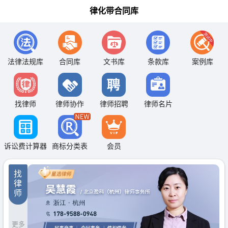
律化带合同库
法律法规库
合同库
文书库
条款库
案例库
找律师
律师协作
律师招聘
律师名片
诉讼费计算器
商标分类表
会员
找
律
师
更多