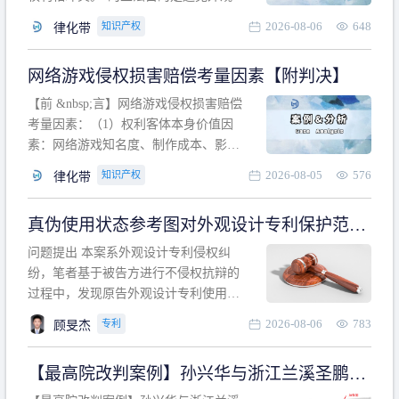
计专利的实施与他人在先的合法权利相
2026-08-06
648
知识产权
律化带
冲突。基于此，凡是因该外观设计的实
施可能侵害他人在先权利的情形，均属
网络游戏侵权损害赔偿考量因素【附判决】
于该款规定的规制范畴。“合法权利”不宜
作狭义解释，一般情况下，只要依法享
【前 &nbsp;言】网络游戏侵权损害赔偿
有的、在本专利申请日之
考量因素：（1）权利客体本身价值因
素：网络游戏知名度、制作成本、影响
力、用户数量、商业价值；（2）被告获
2026-08-05
576
知识产权
律化带
利角度因素：被诉侵权游戏销售数量、
销售范围、销售价格、充值金额、玩家
真伪使用状态参考图对外观设计专利保护范围
人数、活跃人数、市场占用率；（3）被
的影响
告主观因素：被告的主观恶意、是否明
问题提出 本案系外观设计专利侵权纠
知或应知、是否有
纷，笔者基于被告方进行不侵权抗辩的
过程中，发现原告外观设计专利使用状
态参考图中的外观设计与被告涉案商品
2026-08-06
783
专利
顾旻杰
的视觉效果存在显著区别。故就使用状
态参考图是否可以用于外观设计专利的
【最高院改判案例】孙兴华与浙江兰溪圣鹏、
保护范围确定进行了研究，将办案体会
浙江万来旅游侵害外观设计专利权纠纷
与研究过程记录如下： 简要结论： 笔者