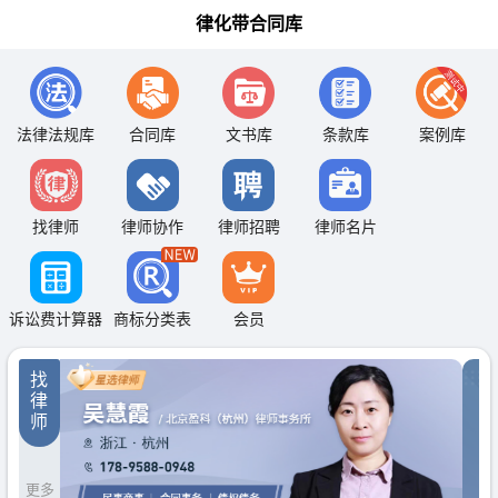
律化带合同库
法律法规库
合同库
文书库
条款库
案例库
找律师
律师协作
律师招聘
律师名片
诉讼费计算器
商标分类表
会员
找
律
师
更多