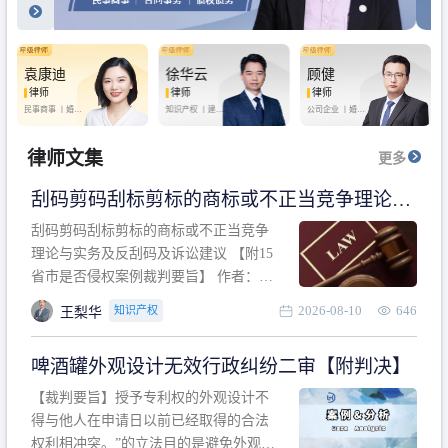
袁康迪
徐华云
顾健
律师
律师
律师
民事商事 丨
婚姻
知识产权 丨
建设
公司企业 丨
婚姻
家庭 丨
合同事务
工程 丨
劳动纠纷
家庭 丨
房产纠纷
丨
法律顾问
丨
行政诉讼 丨
刑
丨
刑事辩护
事辩护
律师文集
更多
刮码剪码刮标剪标的商标或不正当竞争理论与
实务及反刮码及诉讼建议 【附15省市是否侵权
刮码剪码刮标剪标的商标或不正当竞争
案例裁判要旨】
理论与实务及反刮码及诉讼建议 【附15
省市是否侵权案例裁判要旨】 作者：浙
江杭知桥律师事务所 王梨华 周靖超 【导
2026-08-10
646
知识产权
王梨华
读】 第一部分：刮码剪码刮标剪标的商
标或不正当竞争理论与实务及反刮码及
啤酒罐外观设计无效行政纠纷二审【附判决】
诉讼建议 第二部分：15省市是否侵权案
例的裁判要旨 目录 第一部分、刮码剪码
【裁判要旨】授予专利权的外观设计不
刮
得与他人在申请日以前已经取得的合法
权利相冲突。”的立法目的是避免外观设