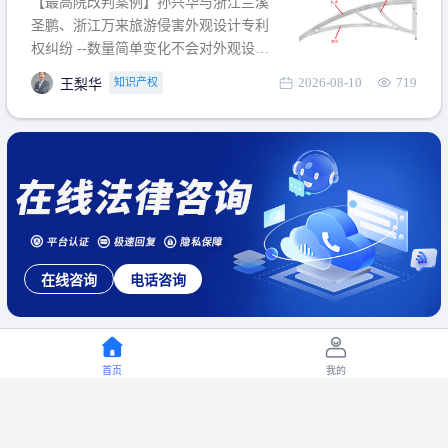
【最高院改判案例】孙兴华与浙江兰溪
提出使用状态参考图应以
圣鹏、浙江万来旅游侵害外观设计专利
权纠纷 --数量简单变化不会对外观设计
产生视觉影响，及现有设计抗辩与专利
2026-08-10
719
知识产权
王梨华
无效再审改判可以执行回转 【承办律
师】 王梨华 浙江杭知桥律师事务所 【案
由】 侵害外观设计专利权纠纷 【案号索
引】 再审：最高人民法院(2019)最高法
民再2
在线咨询
电话咨询
首页
我的