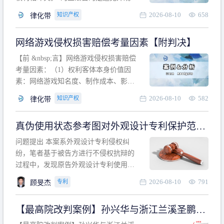
计专利的实施与他人在先的合法权利相
2026-08-10
658
知识产权
律化带
冲突。基于此，凡是因该外观设计的实
施可能侵害他人在先权利的情形，均属
网络游戏侵权损害赔偿考量因素【附判决】
于该款规定的规制范畴。“合法权利”不宜
作狭义解释，一般情况下，只要依法享
【前 &nbsp;言】网络游戏侵权损害赔偿
有的、在本专利申请日之
考量因素：（1）权利客体本身价值因
素：网络游戏知名度、制作成本、影响
力、用户数量、商业价值；（2）被告获
2026-08-10
582
知识产权
律化带
利角度因素：被诉侵权游戏销售数量、
销售范围、销售价格、充值金额、玩家
真伪使用状态参考图对外观设计专利保护范围
人数、活跃人数、市场占用率；（3）被
的影响
告主观因素：被告的主观恶意、是否明
问题提出 本案系外观设计专利侵权纠
知或应知、是否有
纷，笔者基于被告方进行不侵权抗辩的
过程中，发现原告外观设计专利使用状
态参考图中的外观设计与被告涉案商品
2026-08-10
791
专利
顾旻杰
的视觉效果存在显著区别。故就使用状
态参考图是否可以用于外观设计专利的
【最高院改判案例】孙兴华与浙江兰溪圣鹏、
保护范围确定进行了研究，将办案体会
浙江万来旅游侵害外观设计专利权纠纷
与研究过程记录如下： 简要结论： 笔者