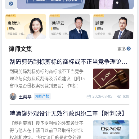
袁康迪
徐华云
顾健
律师
律师
律师
民事商事 丨
婚姻
知识产权 丨
建设
公司企业 丨
婚姻
家庭 丨
合同事务
工程 丨
劳动纠纷
家庭 丨
房产纠纷
丨
法律顾问
丨
行政诉讼 丨
刑
丨
刑事辩护
事辩护
律师文集
更多
刮码剪码刮标剪标的商标或不正当竞争理论与
实务及反刮码及诉讼建议 【附15省市是否侵权
刮码剪码刮标剪标的商标或不正当竞争
案例裁判要旨】
理论与实务及反刮码及诉讼建议 【附15
省市是否侵权案例裁判要旨】 作者：浙
江杭知桥律师事务所 王梨华 周靖超 【导
2026-08-05
639
知识产权
王梨华
读】 第一部分：刮码剪码刮标剪标的商
标或不正当竞争理论与实务及反刮码及
啤酒罐外观设计无效行政纠纷二审【附判决】
诉讼建议 第二部分：15省市是否侵权案
例的裁判要旨 目录 第一部分、刮码剪码
【裁判要旨】授予专利权的外观设计不
刮
得与他人在申请日以前已经取得的合法
权利相冲突。”的立法目的是避免外观设