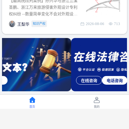
【最高院改判案例】孙兴华与浙江兰溪
提出使用状态参考图应以
圣鹏、浙江万来旅游侵害外观设计专利
权纠纷 --数量简单变化不会对外观设计
产生视觉影响，及现有设计抗辩与专利
2026-08-06
713
知识产权
王梨华
无效再审改判可以执行回转 【承办律
师】 王梨华 浙江杭知桥律师事务所 【案
由】 侵害外观设计专利权纠纷 【案号索
引】 再审：最高人民法院(2019)最高法
民再2
在线咨询
电话咨询
首页
我的