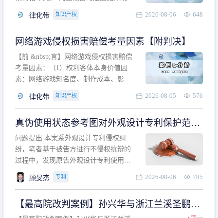
计专利的实施与他人在先的合法权利相
2026-08-06
648
知识产权
律化带
冲突。基于此，凡是因该外观设计的实
施可能侵害他人在先权利的情形，均属
网络游戏侵权损害赔偿考量因素【附判决】
于该款规定的规制范畴。“合法权利”不宜
作狭义解释，一般情况下，只要依法享
【前 &nbsp;言】网络游戏侵权损害赔偿
有的、在本专利申请日之
考量因素：（1）权利客体本身价值因
素：网络游戏知名度、制作成本、影响
力、用户数量、商业价值；（2）被告获
2026-08-05
576
知识产权
律化带
利角度因素：被诉侵权游戏销售数量、
销售范围、销售价格、充值金额、玩家
真伪使用状态参考图对外观设计专利保护范围
人数、活跃人数、市场占用率；（3）被
的影响
告主观因素：被告的主观恶意、是否明
问题提出 本案系外观设计专利侵权纠
知或应知、是否有
纷，笔者基于被告方进行不侵权抗辩的
过程中，发现原告外观设计专利使用状
态参考图中的外观设计与被告涉案商品
2026-08-06
785
专利
顾旻杰
的视觉效果存在显著区别。故就使用状
态参考图是否可以用于外观设计专利的
【最高院改判案例】孙兴华与浙江兰溪圣鹏、
保护范围确定进行了研究，将办案体会
浙江万来旅游侵害外观设计专利权纠纷
与研究过程记录如下： 简要结论： 笔者