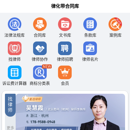
律化带合同库
法律法规库
合同库
文书库
条款库
案例库
找律师
律师协作
律师招聘
律师名片
诉讼费计算器
商标分类表
会员
找
律
师
更多