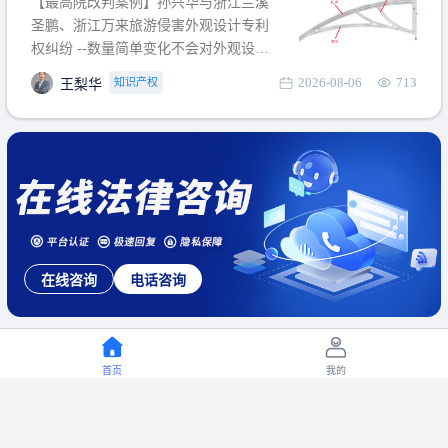
【最高院改判案例】孙兴华与浙江兰溪
提出使用状态参考图应以
圣鹏、浙江万来旅游侵害外观设计专利
权纠纷 --数量简单变化不会对外观设计
产生视觉影响，及现有设计抗辩与专利
2026-08-06
713
知识产权
王梨华
无效再审改判可以执行回转 【承办律
师】 王梨华 浙江杭知桥律师事务所 【案
由】 侵害外观设计专利权纠纷 【案号索
引】 再审：最高人民法院(2019)最高法
民再2
在线咨询
电话咨询
首页
我的