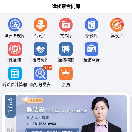
律化带合同库
法律法规库
合同库
文书库
条款库
案例库
找律师
律师协作
律师招聘
律师名片
诉讼费计算器
商标分类表
会员
找
律
师
更多