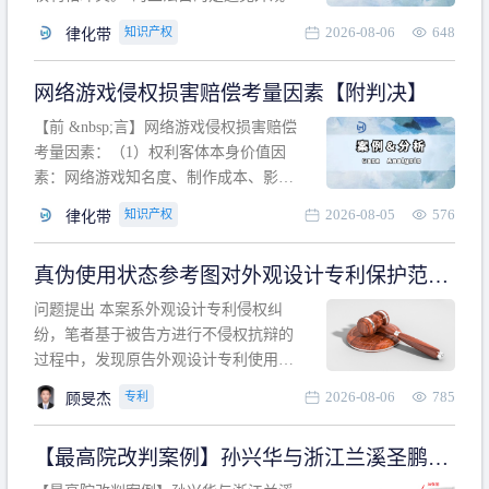
计专利的实施与他人在先的合法权利相
2026-08-06
648
知识产权
律化带
冲突。基于此，凡是因该外观设计的实
施可能侵害他人在先权利的情形，均属
网络游戏侵权损害赔偿考量因素【附判决】
于该款规定的规制范畴。“合法权利”不宜
作狭义解释，一般情况下，只要依法享
【前 &nbsp;言】网络游戏侵权损害赔偿
有的、在本专利申请日之
考量因素：（1）权利客体本身价值因
素：网络游戏知名度、制作成本、影响
力、用户数量、商业价值；（2）被告获
2026-08-05
576
知识产权
律化带
利角度因素：被诉侵权游戏销售数量、
销售范围、销售价格、充值金额、玩家
真伪使用状态参考图对外观设计专利保护范围
人数、活跃人数、市场占用率；（3）被
的影响
告主观因素：被告的主观恶意、是否明
问题提出 本案系外观设计专利侵权纠
知或应知、是否有
纷，笔者基于被告方进行不侵权抗辩的
过程中，发现原告外观设计专利使用状
态参考图中的外观设计与被告涉案商品
2026-08-06
785
专利
顾旻杰
的视觉效果存在显著区别。故就使用状
态参考图是否可以用于外观设计专利的
【最高院改判案例】孙兴华与浙江兰溪圣鹏、
保护范围确定进行了研究，将办案体会
浙江万来旅游侵害外观设计专利权纠纷
与研究过程记录如下： 简要结论： 笔者