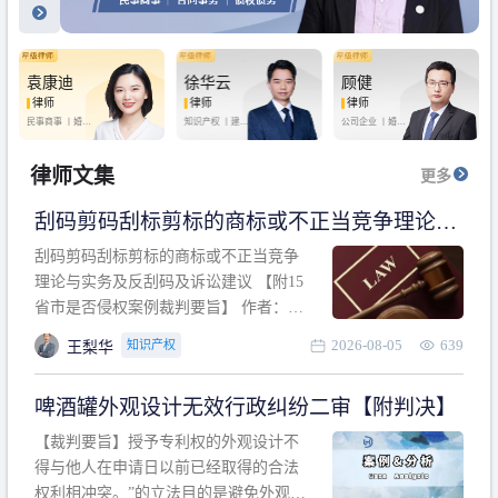
袁康迪
徐华云
顾健
律师
律师
律师
民事商事 丨
婚姻
知识产权 丨
建设
公司企业 丨
婚姻
家庭 丨
合同事务
工程 丨
劳动纠纷
家庭 丨
房产纠纷
丨
法律顾问
丨
行政诉讼 丨
刑
丨
刑事辩护
事辩护
律师文集
更多
刮码剪码刮标剪标的商标或不正当竞争理论与
实务及反刮码及诉讼建议 【附15省市是否侵权
刮码剪码刮标剪标的商标或不正当竞争
案例裁判要旨】
理论与实务及反刮码及诉讼建议 【附15
省市是否侵权案例裁判要旨】 作者：浙
江杭知桥律师事务所 王梨华 周靖超 【导
2026-08-05
639
知识产权
王梨华
读】 第一部分：刮码剪码刮标剪标的商
标或不正当竞争理论与实务及反刮码及
啤酒罐外观设计无效行政纠纷二审【附判决】
诉讼建议 第二部分：15省市是否侵权案
例的裁判要旨 目录 第一部分、刮码剪码
【裁判要旨】授予专利权的外观设计不
刮
得与他人在申请日以前已经取得的合法
权利相冲突。”的立法目的是避免外观设