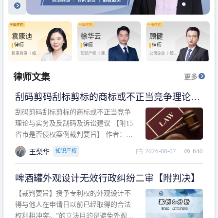
袁康迪
徐华云
顾健
律师
律师
律师
民事商事 丨
婚姻
知识产权 丨
建设
公司企业 丨
婚姻
家庭 丨
合同事务
工程 丨
劳动纠纷
家庭 丨
房产纠纷
丨
法律顾问
丨
行政诉讼 丨
刑
丨
刑事辩护
事辩护
律师文集
更多
刮码剪码刮标剪标的商标或不正当竞争理论与
实务及反刮码及诉讼建议 【附15省市是否侵权
刮码剪码刮标剪标的商标或不正当竞争
案例裁判要旨】
理论与实务及反刮码及诉讼建议 【附15
省市是否侵权案例裁判要旨】 作者：浙
江杭知桥律师事务所 王梨华 周靖超 【导
2026-08-07
640
知识产权
王梨华
读】 第一部分：刮码剪码刮标剪标的商
标或不正当竞争理论与实务及反刮码及
啤酒罐外观设计无效行政纠纷二审【附判决】
诉讼建议 第二部分：15省市是否侵权案
例的裁判要旨 目录 第一部分、刮码剪码
【裁判要旨】授予专利权的外观设计不
刮
得与他人在申请日以前已经取得的合法
权利相冲突。”的立法目的是避免外观设