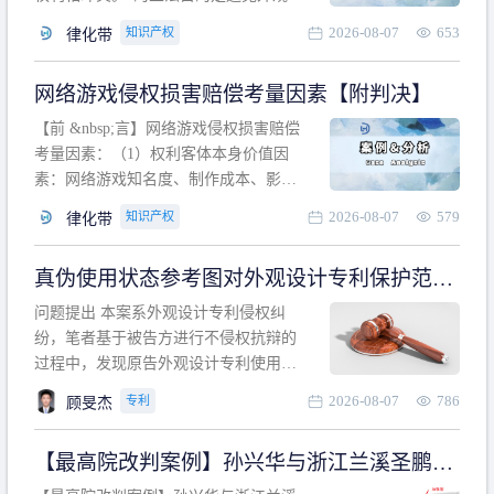
计专利的实施与他人在先的合法权利相
2026-08-07
653
知识产权
律化带
冲突。基于此，凡是因该外观设计的实
施可能侵害他人在先权利的情形，均属
网络游戏侵权损害赔偿考量因素【附判决】
于该款规定的规制范畴。“合法权利”不宜
作狭义解释，一般情况下，只要依法享
【前 &nbsp;言】网络游戏侵权损害赔偿
有的、在本专利申请日之
考量因素：（1）权利客体本身价值因
素：网络游戏知名度、制作成本、影响
力、用户数量、商业价值；（2）被告获
2026-08-07
579
知识产权
律化带
利角度因素：被诉侵权游戏销售数量、
销售范围、销售价格、充值金额、玩家
真伪使用状态参考图对外观设计专利保护范围
人数、活跃人数、市场占用率；（3）被
的影响
告主观因素：被告的主观恶意、是否明
问题提出 本案系外观设计专利侵权纠
知或应知、是否有
纷，笔者基于被告方进行不侵权抗辩的
过程中，发现原告外观设计专利使用状
态参考图中的外观设计与被告涉案商品
2026-08-07
786
专利
顾旻杰
的视觉效果存在显著区别。故就使用状
态参考图是否可以用于外观设计专利的
【最高院改判案例】孙兴华与浙江兰溪圣鹏、
保护范围确定进行了研究，将办案体会
浙江万来旅游侵害外观设计专利权纠纷
与研究过程记录如下： 简要结论： 笔者