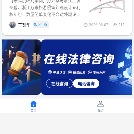
【最高院改判案例】孙兴华与浙江兰溪
提出使用状态参考图应以
圣鹏、浙江万来旅游侵害外观设计专利
权纠纷 --数量简单变化不会对外观设计
产生视觉影响，及现有设计抗辩与专利
2026-08-07
715
知识产权
王梨华
无效再审改判可以执行回转 【承办律
师】 王梨华 浙江杭知桥律师事务所 【案
由】 侵害外观设计专利权纠纷 【案号索
引】 再审：最高人民法院(2019)最高法
民再2
在线咨询
电话咨询
首页
我的