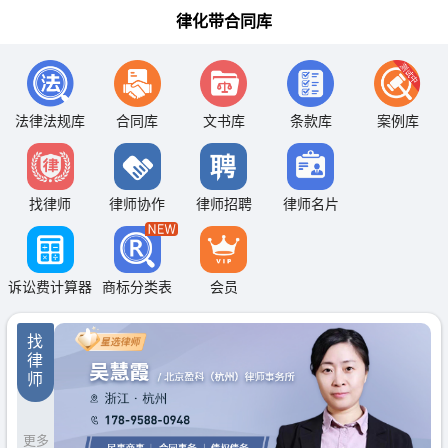
律化带合同库
法律法规库
合同库
文书库
条款库
案例库
找律师
律师协作
律师招聘
律师名片
诉讼费计算器
商标分类表
会员
找
律
师
更多