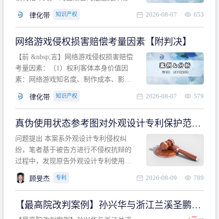
计专利的实施与他人在先的合法权利相
2026-08-07
653
知识产权
律化带
冲突。基于此，凡是因该外观设计的实
施可能侵害他人在先权利的情形，均属
网络游戏侵权损害赔偿考量因素【附判决】
于该款规定的规制范畴。“合法权利”不宜
作狭义解释，一般情况下，只要依法享
【前 &nbsp;言】网络游戏侵权损害赔偿
有的、在本专利申请日之
考量因素：（1）权利客体本身价值因
素：网络游戏知名度、制作成本、影响
力、用户数量、商业价值；（2）被告获
2026-08-07
579
知识产权
律化带
利角度因素：被诉侵权游戏销售数量、
销售范围、销售价格、充值金额、玩家
真伪使用状态参考图对外观设计专利保护范围
人数、活跃人数、市场占用率；（3）被
的影响
告主观因素：被告的主观恶意、是否明
问题提出 本案系外观设计专利侵权纠
知或应知、是否有
纷，笔者基于被告方进行不侵权抗辩的
过程中，发现原告外观设计专利使用状
态参考图中的外观设计与被告涉案商品
2026-08-09
789
专利
顾旻杰
的视觉效果存在显著区别。故就使用状
态参考图是否可以用于外观设计专利的
【最高院改判案例】孙兴华与浙江兰溪圣鹏、
保护范围确定进行了研究，将办案体会
浙江万来旅游侵害外观设计专利权纠纷
与研究过程记录如下： 简要结论： 笔者