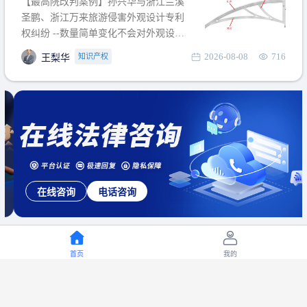
【最高院改判案例】孙兴华与浙江兰溪
提出使用状态参考图应以
圣鹏、浙江万来旅游侵害外观设计专利
权纠纷 --数量简单变化不会对外观设计
产生视觉影响，及现有设计抗辩与专利
2026-08-08
716
知识产权
王梨华
无效再审改判可以执行回转 【承办律
师】 王梨华 浙江杭知桥律师事务所 【案
由】 侵害外观设计专利权纠纷 【案号索
引】 再审：最高人民法院(2019)最高法
民再2
在线咨询
电话咨询
首页
我的