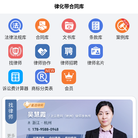
律化带合同库
法律法规库
合同库
文书库
条款库
案例库
找律师
律师协作
律师招聘
律师名片
诉讼费计算器
商标分类表
会员
找
律
师
更多