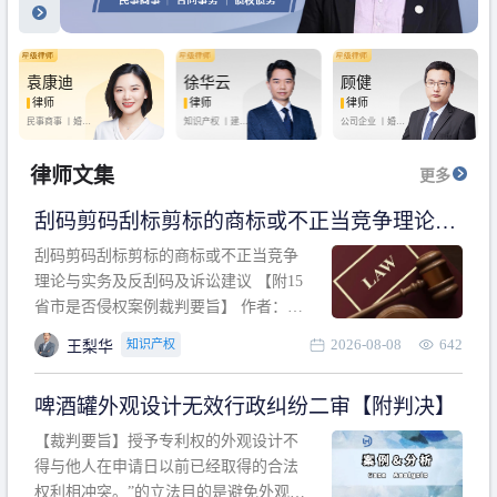
袁康迪
徐华云
顾健
律师
律师
律师
民事商事 丨
婚姻
知识产权 丨
建设
公司企业 丨
婚姻
家庭 丨
合同事务
工程 丨
劳动纠纷
家庭 丨
房产纠纷
丨
法律顾问
丨
行政诉讼 丨
刑
丨
刑事辩护
事辩护
律师文集
更多
刮码剪码刮标剪标的商标或不正当竞争理论与
实务及反刮码及诉讼建议 【附15省市是否侵权
刮码剪码刮标剪标的商标或不正当竞争
案例裁判要旨】
理论与实务及反刮码及诉讼建议 【附15
省市是否侵权案例裁判要旨】 作者：浙
江杭知桥律师事务所 王梨华 周靖超 【导
2026-08-08
642
知识产权
王梨华
读】 第一部分：刮码剪码刮标剪标的商
标或不正当竞争理论与实务及反刮码及
啤酒罐外观设计无效行政纠纷二审【附判决】
诉讼建议 第二部分：15省市是否侵权案
例的裁判要旨 目录 第一部分、刮码剪码
【裁判要旨】授予专利权的外观设计不
刮
得与他人在申请日以前已经取得的合法
权利相冲突。”的立法目的是避免外观设