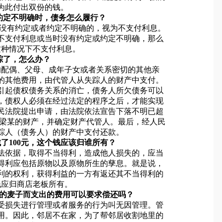
为此付出双份的钱。
约定不明确时，债务怎么履行？
率没有约定或者约定不明确的，视为不支付利息。
不支付利息或当时没有约定或约定不明确，那么
这种情况下不支付利息。
踪了，怎么办？
的配偶、父母、成年子女或者关系密切的其他亲
的其他费用，由代管人从失踪人的财产中支付。
引起债权债务关系的消亡，债务人所欠债务可以
，债权人必须在经过法定的程序之后，才能实现
民法院提出申请，由法院依法宣告下落不明已超
明梁某的财产，并确定财产代管人。最后，经人民
踪人（债务人）的财产中支付还款。
了100元，这个钱应该归谁所有？
法依据，取得不当得利，造成他人损失的，应当
得利应包括原物以及原物所生的孳息。就是说，
利的权利，获得利益的一方有返还其不当得利的
钱应归商店老板所有。
里的麦子而支出的费用可以要求偿还吗？
受损失进行管理或者服务的行为叫无因管理。管
用。因此，邻居不在家，为了帮邻居收割地里的