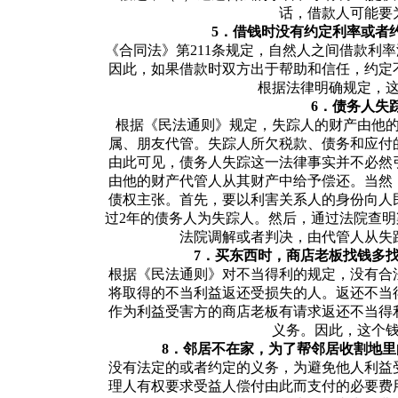
话，借款人可能要
5．借钱时没有约定利率或者
《合同法》第211条规定，自然人之间借款利
因此，如果借款时双方出于帮助和信任，约定
根据法律明确规定，
6．债务人失
根据《民法通则》规定，失踪人的财产由他
属、朋友代管。失踪人所欠税款、债务和应付
由此可见，债务人失踪这一法律事实并不必然
由他的财产代管人从其财产中给予偿还。当然
债权主张。首先，要以利害关系人的身份向人
过2年的债务人为失踪人。然后，通过法院查
法院调解或者判决，由代管人从失
7．买东西时，商店老板找钱多找
根据《民法通则》对不当得利的规定，没有合
将取得的不当利益返还受损失的人。返还不当
作为利益受害方的商店老板有请求返还不当得
义务。因此，这个
8．邻居不在家，为了帮邻居收割地
没有法定的或者约定的义务，为避免他人利益
理人有权要求受益人偿付由此而支付的必要费