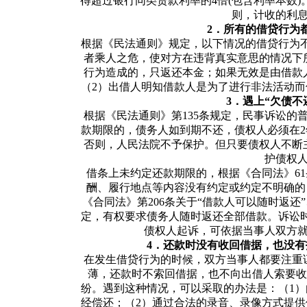
得超过银行同类贷款利率的4倍(包含利率本数
则，计收的利
2．所有的借贷行为
根据《民法通则》规定，以下情况的借贷行为
者乘人之危，使对方在违背真实意思的情况下
行为造成的，只返还本金；如果无效是由借款
（2）出借人明知借款人是为了进行非法活动
3．遇上“欠债不
根据《民法通则》第135条规定，民事诉讼的
款期限的，债务人如到期不还，债权人必须在
否则，人民法院不予保护。但只要债权人不断
护债权
借条上未约定还款期限的，根据《合同法》6
酬、履行地点等内容没有约定或约定不明确的
《合同法》第206条关于“借款人可以随时返还
定，有权要求债务人随时返还全部借款。诉讼
债权人起诉，可依据当事人双方
4．还款时没有收回借据，也没
在发生借贷行为的时候，双方当事人都要注重
薄，还款时不索回借据，也不向出借人索要收
纷。遇到这种情况，可以采取的办法是：（1
经偿还；（2）通过合法的录音、录像方式提