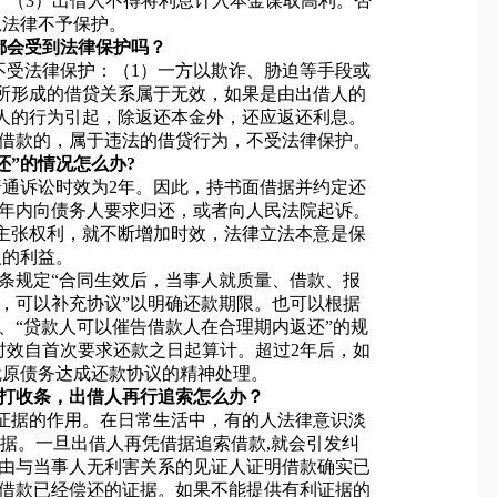
)。（3）出借人不得将利息计入本金谋取高利。否
息法律不予保护。
都会受到法律保护吗？
不受法律保护：（1）一方以欺诈、胁迫等手段或
所形成的借贷关系属于无效，如果是由出借人的
人的行为引起，除返还本金外，还应返还利息。
而借款的，属于违法的借贷行为，不受法律保护。
还”的情况怎么办?
普通诉讼时效为2年。因此，持书面借据并约定还
2年内向债务人要求归还，或者向人民法院起诉。
主张权利，就不断增加时效，法律立法本意是保
人的利益。
1条规定“合同生效后，当事人就质量、借款、报
，可以补充协议”以明确还款期限。也可以根据
”、“贷款人可以催告借款人在合理期内返还”的规
时效自首次要求还款之日起算计。超过2年后，如
就原债务达成还款协议的精神处理。
有打收条，出借人再行追索怎么办？
证据的作用。在日常生活中，有的人法律意识淡
据。一旦出借人再凭借据追索借款,就会引发纠
）由与当事人无利害关系的见证人证明借款确实已
供借款已经偿还的证据。如果不能提供有利证据的