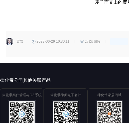
麦子而支出的费
梁雪
2023-06-29 10:30:11
281次阅读
|
|
律化带公司其他关联产品
律化带案件管理与OA系统
律化带律师电子名片
律化带家居商城