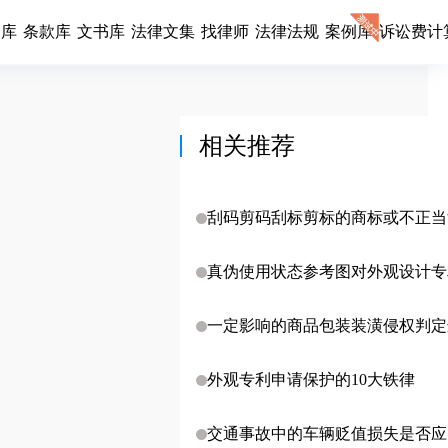
同库
条款库
文书库
法律文集
找律师
法律法规
案例库
诉讼费计
相关推荐
刮码剪码刮标剪标的商标或不正当
理论与实务及反刮码及诉讼建议 【
省市是否侵权案例裁判要旨】
真伪使用状态参考图对外观设计专
护范围的影响
一定影响的商品包装装潢侵权判定
外观专利申请保护的10大铁律
交通事故中的车辆贬值损失是否应