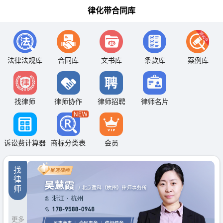
律化带合同库
法律法规库
合同库
文书库
条款库
案例库
找律师
律师协作
律师招聘
律师名片
诉讼费计算器
商标分类表
会员
找
律
师
更多