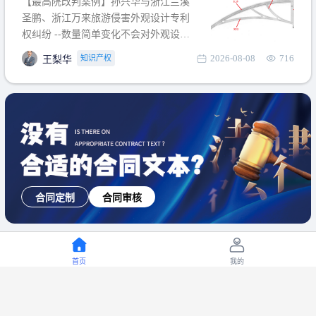
【最高院改判案例】孙兴华与浙江兰溪
提出使用状态参考图应以
圣鹏、浙江万来旅游侵害外观设计专利
权纠纷 --数量简单变化不会对外观设计
产生视觉影响，及现有设计抗辩与专利
2026-08-08
716
知识产权
王梨华
无效再审改判可以执行回转 【承办律
师】 王梨华 浙江杭知桥律师事务所 【案
由】 侵害外观设计专利权纠纷 【案号索
引】 再审：最高人民法院(2019)最高法
民再2
合同定制
合同审核
首页
我的