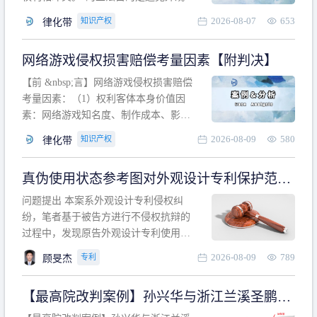
计专利的实施与他人在先的合法权利相
2026-08-07
653
知识产权
律化带
冲突。基于此，凡是因该外观设计的实
施可能侵害他人在先权利的情形，均属
网络游戏侵权损害赔偿考量因素【附判决】
于该款规定的规制范畴。“合法权利”不宜
作狭义解释，一般情况下，只要依法享
【前 &nbsp;言】网络游戏侵权损害赔偿
有的、在本专利申请日之
考量因素：（1）权利客体本身价值因
素：网络游戏知名度、制作成本、影响
力、用户数量、商业价值；（2）被告获
2026-08-09
580
知识产权
律化带
利角度因素：被诉侵权游戏销售数量、
销售范围、销售价格、充值金额、玩家
真伪使用状态参考图对外观设计专利保护范围
人数、活跃人数、市场占用率；（3）被
的影响
告主观因素：被告的主观恶意、是否明
问题提出 本案系外观设计专利侵权纠
知或应知、是否有
纷，笔者基于被告方进行不侵权抗辩的
过程中，发现原告外观设计专利使用状
态参考图中的外观设计与被告涉案商品
2026-08-09
789
专利
顾旻杰
的视觉效果存在显著区别。故就使用状
态参考图是否可以用于外观设计专利的
【最高院改判案例】孙兴华与浙江兰溪圣鹏、
保护范围确定进行了研究，将办案体会
浙江万来旅游侵害外观设计专利权纠纷
与研究过程记录如下： 简要结论： 笔者